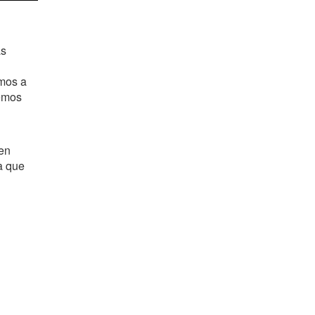
as
amos a
bemos
en
a que