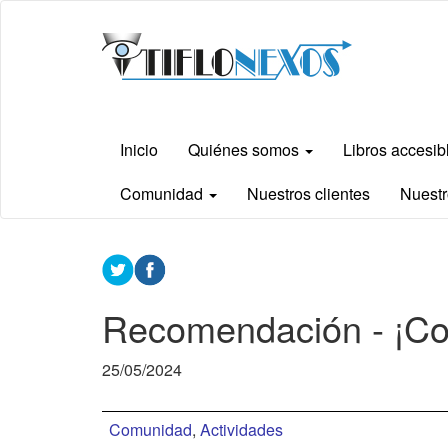
Ir
Tiflonexos
al
contenido
principal
Inicio
Quiénes somos
Libros accesi
Comunidad
Nuestros clientes
Nuestr
Contenido
principal
Recomendación - ¡Co
25/05/2024
Comunidad
,
Actividades