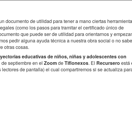
un documento de utilidad para tener a mano ciertas herramient
legales (como los pasos para tramitar el certificado único de
documento que puede ser de utilidad para orientarnos y empez
emos pedir alguna ayuda técnica a nuestra obra social o no sa
re otras cosas.
yectorias educativas de niños, niñas y adolescentes con
0 de septiembre en el
Zoom
de
Tiflonexos
. El
Recursero
está 
 lectores de pantalla) el cual compartiremos si se actualiza par