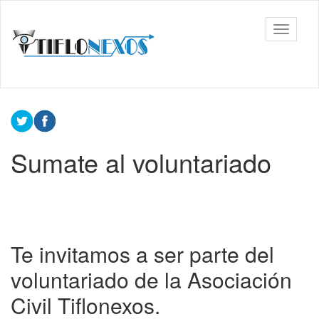
Ir
al
Tiflonexos
Mostrar
contenido
barra
principal
de
navega
Contenido
principal
Sumate al voluntariado
Te invitamos a ser parte del
voluntariado de la Asociación
Civil Tiflonexos.