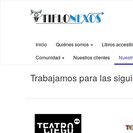
Ir
Tiflonexos
al
contenido
principal
Inicio
Quiénes somos
Libros accesi
Comunidad
Nuestros clientes
Nuestr
Contenido
Trabajamos para las sigu
principal