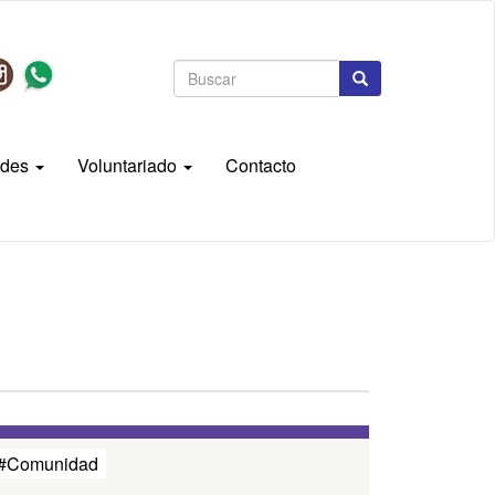
Formulario
de
Buscar
búsqueda
ades
Voluntariado
Contacto
#Comunidad