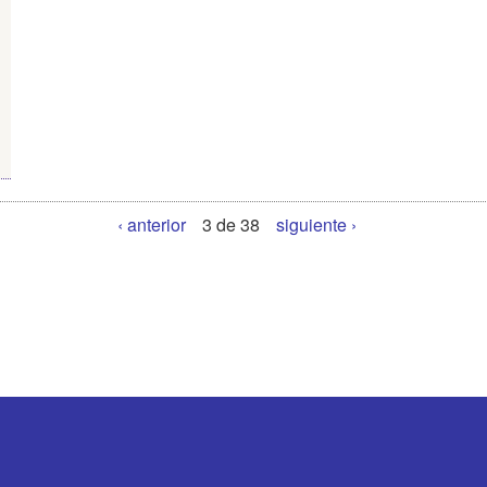
‹ anterior
3 de 38
siguiente ›