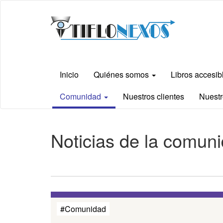
Ir
Tiflonexos
al
contenido
principal
Inicio
Quiénes somos
Libros accesi
Comunidad
Nuestros clientes
Nuestr
Contenido
Noticias de la comun
principal
#Comunidad