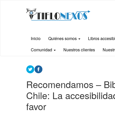
Ir
Tiflonexos
al
contenido
principal
Inicio
Quiénes somos
Libros accesi
Comunidad
Nuestros clientes
Nuestr
Contenido
principal
Recomendamos – Bibl
Chile: La accesibilida
favor