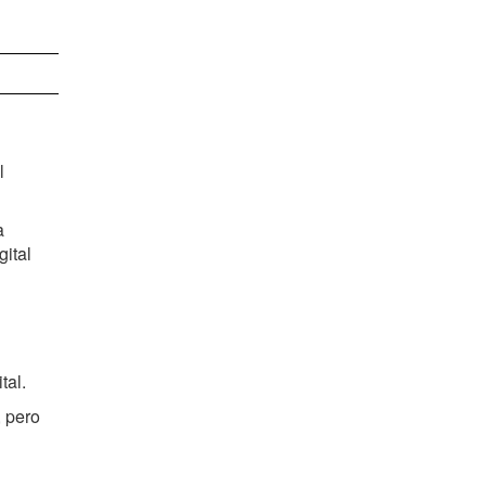
l
a
gital
tal.
 pero