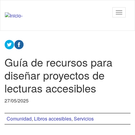
Ir
al
Tiflonexos
Mostrar
contenido
barra
principal
de
Contenido
navega
principal
Guía de recursos para
diseñar proyectos de
lecturas accesibles
27/05/2025
Comunidad
,
Libros accesibles
,
Servicios