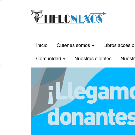
Ir
Tiflonexos
al
contenido
principal
Inicio
Quiénes somos
Libros accesi
Comunidad
Nuestros clientes
Nuestr
Contenido
principal