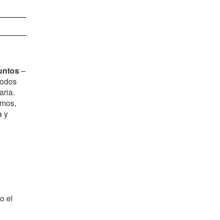
untos
–
todos
aria.
amos,
a y
o el