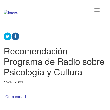
Ir
al
Tiflonexos
Mostrar
contenido
barra
principal
de
Contenido
navega
principal
Recomendación –
Programa de Radio sobre
Psicología y Cultura
15/10/2021
Comunidad