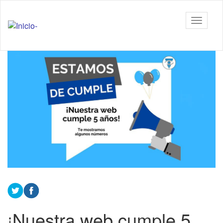
Ir
al
Tiflonexos
Mostrar
contenido
barra
principal
de
Contenido
navega
principal
¡Nuestra web cumple 5