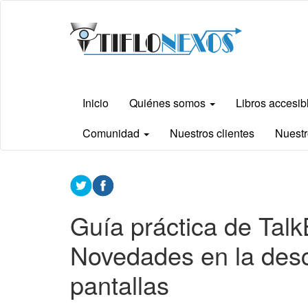
Ir
Tiflonexos
al
contenido
principal
Inicio
Quiénes somos
Libros accesi
Comunidad
Nuestros clientes
Nuestr
Contenido
principal
Guía práctica de Tal
Novedades en la desc
pantallas