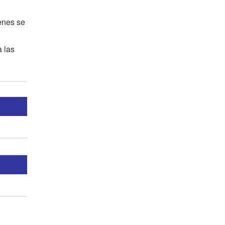
enes se
 las