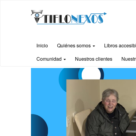
Ir
Tiflonexos
al
contenido
principal
Inicio
Quiénes somos
Libros accesi
Comunidad
Nuestros clientes
Nuestr
Contenido
principal