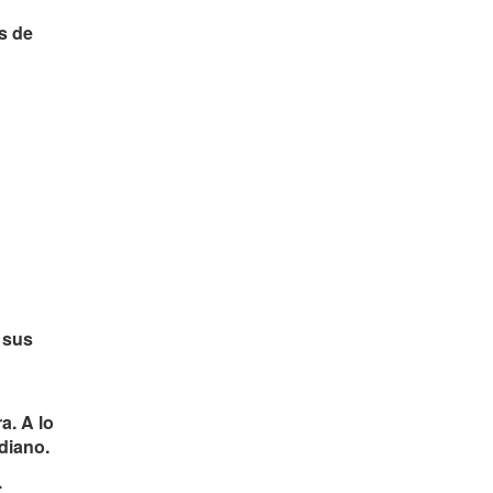
s de
 sus
a. A lo
idiano.
.