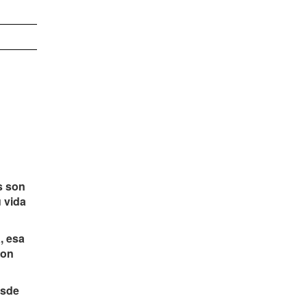
s son
 vida
, esa
ron
esde